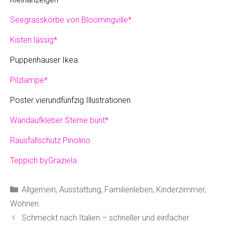
Seegrasskörbe von Bloomingville*
Kisten lässig*
Puppenhäuser Ikea
Pilzlampe*
Poster vierundfünfzig Illustrationen
Wandaufkleber Sterne bunt*
Rausfallschutz Pinolino
Teppich byGraziela
Kategorien
Allgemein
,
Ausstattung
,
Familienleben
,
Kinderzimmer
,
Wohnen
Schmeckt nach Italien – schneller und einfacher