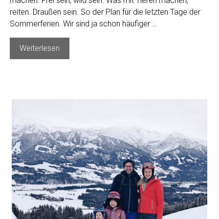
machen. Frei sein, wild sein. Was mit Tieren machen,
reiten. Draußen sein. So der Plan für die letzten Tage der
Sommerferien. Wir sind ja schon häufiger …
Kurzurlaub
Weiterlesen
im
Landhaus
Averbeck
–
hat
das
Zeug
für
Kindheitserinnerungen