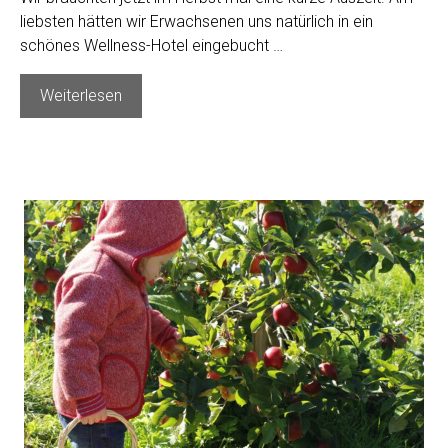
liebsten hätten wir Erwachsenen uns natürlich in ein
schönes Wellness-Hotel eingebucht …
Kurz
Weiterlesen
mal
weg
im
Herbst:
Familienurlaub
im
Harz