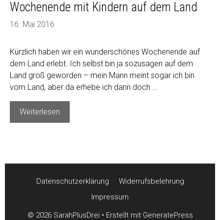
Wochenende mit Kindern auf dem Land
16. Mai 2016
Kürzlich haben wir ein wunderschönes Wochenende auf
dem Land erlebt. Ich selbst bin ja sozusagen auf dem
Land groß geworden – mein Mann meint sogar ich bin
vom Land, aber da erhebe ich dann doch …
Wochenende
Weiterlesen
mit
Kindern
auf
dem
Land
Datenschutzerklärung
Widerrufsbelehrung
Impressum
© 2026 SarahPlusDrei
• Erstellt mit
GeneratePress