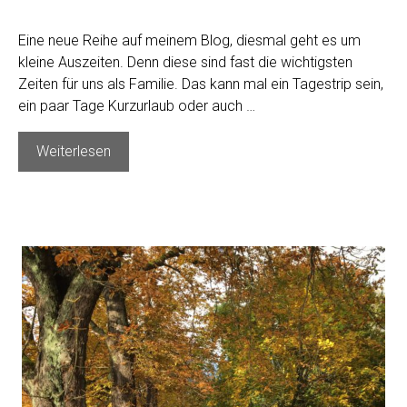
Eine neue Reihe auf meinem Blog, diesmal geht es um
kleine Auszeiten. Denn diese sind fast die wichtigsten
Zeiten für uns als Familie. Das kann mal ein Tagestrip sein,
ein paar Tage Kurzurlaub oder auch …
Kleine
Weiterlesen
Auszeiten
–
kurzer
Abstecher
mit
den
Kindern
in
den
Schnee
ins