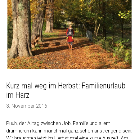
Sauerland
Kurz mal weg im Herbst: Familienurlaub
im Harz
3. November 2016
Puuh, der Alltag zwischen Job, Familie und allem
drumherum kann manchmal ganz schön anstrengend sein.
Wir brauchten jetzt im Herbst mal eine kurze Auszeit. Am