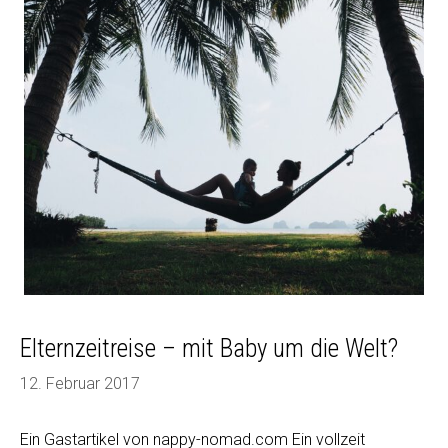
Tipps
fürs
Fliegen
mit
Kindern
Elternzeitreise – mit Baby um die Welt?
12. Februar 2017
Ein Gastartikel von nappy-nomad.com Ein vollzeit