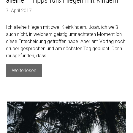
alleine – Tipps fürs Fliegen mit Kindern
7. April 2017
Ich alleine fliegen mit zwei Kleinkindern. Joah, ich weiß
auch nicht, in welchem geistig umnachteten Moment ich
diese Entscheidung getroffen habe. Aber am Vortag noch
drüber gesprochen und am nächsten Tag gebucht. Dann
rausgefunden, dass …
Zwei
Weiterlesen
Kleinkinder,
ein
Billigflieger
und
ich
–
alleine
–