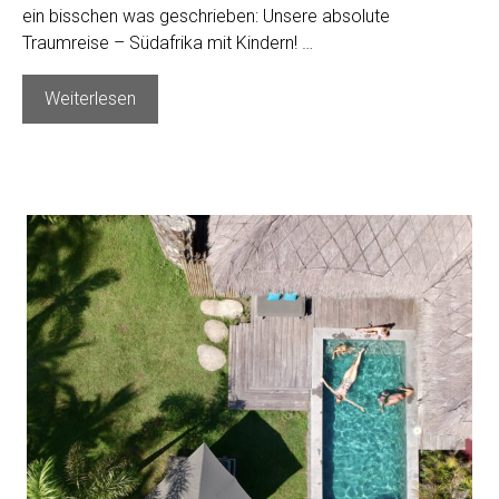
ein bisschen was geschrieben: Unsere absolute
Traumreise – Südafrika mit Kindern! …
Unsere
Weiterlesen
Südafrika-
Reise
mit
den
Kindern
–
Vorbereitung,
Organisation,
Must-
Knows