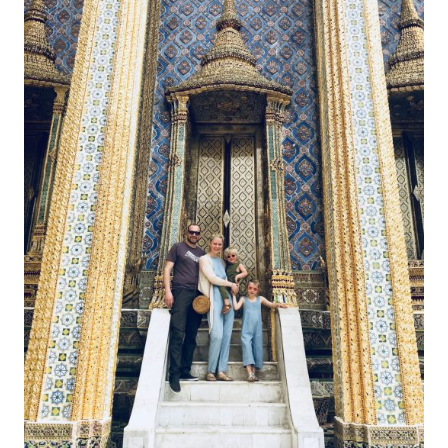
Kind
–
Impfungen,
Malaria,
Dengue
auf
Fernreisen