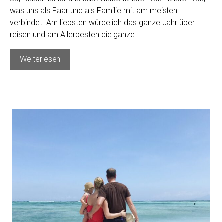
was uns als Paar und als Familie mit am meisten
verbindet. Am liebsten würde ich das ganze Jahr über
reisen und am Allerbesten die ganze …
Finanzierung
Weiterlesen
Familienfernreise:
Tipps
fürs
Reisen
mit
Kindern
und
Kosten