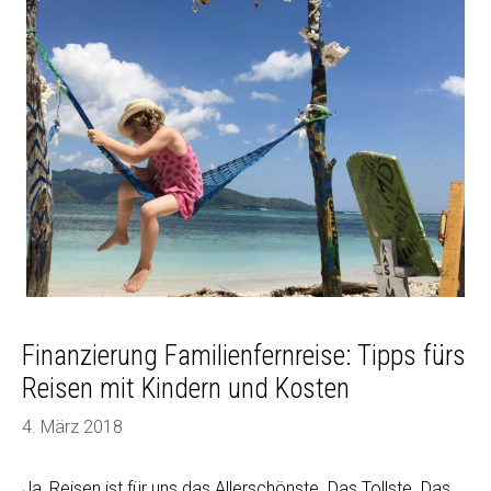
Bangkok
und
ist
Thailand
was
für
Kinder?
Finanzierung Familienfernreise: Tipps fürs
Reisen mit Kindern und Kosten
4. März 2018
Ja, Reisen ist für uns das Allerschönste. Das Tollste. Das,