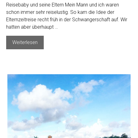
Reisebaby und seine Eltern Mein Mann und ich waren
schon immer sehr reiselustig. So kam die Idee der
Elternzeitreise recht früh in der Schwangerschaft auf. Wir
hatten aber überhaupt …
Elternzeitreise
Weiterlesen
–
mit
Baby
um
die
Welt?