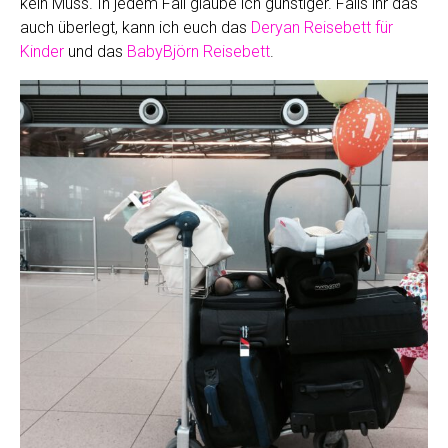
kein Muss. In jedem Fall glaube ich günstiger. Falls ihr das
auch überlegt, kann ich euch das
Deryan Reisebett für
Kinder
und das
BabyBjörn Reisebett
.