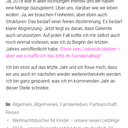
Ja, 2018 war in allen Richtungen intensiv und wir haben
eine Menge dazugelernt. Über uns, darüber wie wir leben
wollen. Ja, wir brauchen Freiheiten, aber eben auch
Strukturen. Das bedarf einer feinen Abstimmung. Es bedarf
klarer Abgrenzung. Jetzt liegt es daran, dass Gelernte
auch umzusetzen. Auf jeden Fall sollte ich mir selbst auch
noch einmal vorlesen, was ich zu Beginn der letzten
Jahres veröffentlicht habe.
Eltern sein, Liebende bleiben –
aber wie schaffe ich das bitte im Familienalltag?
Ich bin stolz auf das letzte Jahr und ich freue mich, dass
wir uns auch im nächsten wieder weiterentwickeln werden.
Ich bin ganz gespannt, was ich im kommenden Jahr an
dieser Stelle schreibe.
Kategorien
Allgemein
,
Allgemeines
,
Familienleben
,
Partnerschaft
,
Reisen
Weihnachtsbücher für Kinder – unsere neuen Lieblinge