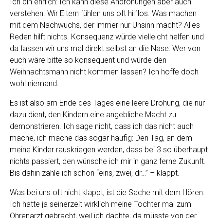
Ich bin ehrlich: Ich kann diese Androhungen aber auch
verstehen. Wir Eltern fühlen uns oft hilflos. Was machen
mit dem Nachwuchs, der immer nur Unsinn macht? Alles
Reden hilft nichts. Konsequenz würde vielleicht helfen und
da fassen wir uns mal direkt selbst an die Nase: Wer von
euch wäre bitte so konsequent und würde den
Weihnachtsmann nicht kommen lassen? Ich hoffe doch
wohl niemand.
Es ist also am Ende des Tages eine leere Drohung, die nur
dazu dient, den Kindern eine angebliche Macht zu
demonstrieren. Ich sage nicht, dass ich das nicht auch
mache, ich mache das sogar häufig: Den Tag, an dem
meine Kinder rauskriegen werden, dass bei 3 so überhaupt
nichts passiert, den wünsche ich mir in ganz ferne Zukunft.
Bis dahin zähle ich schon “eins, zwei, dr…” – klappt.
Was bei uns oft nicht klappt, ist die Sache mit dem Hören.
Ich hatte ja seinerzeit wirklich meine Tochter mal zum
Ohrenarzt gebracht, weil ich dachte, da müsste von der