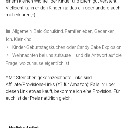
einem kleinen Wichtel, der Kinder und Eltern gut versteht.
Vielleicht kann er den Kindern ja das ein oder andere auch
mal erklären ;-)
Kategorien
Allgemein
,
Bald-Schulkind
,
Familienleben
,
Gedanken
,
Ich
,
Kleinkind
Kinder-Geburtstagskuchen oder Candy Cake Explosion
Weihnachten bei uns zuhause – und die Antwort auf die
Frage, wo zuhause eigentlich ist
* Mit Sternchen gekennzeichnete Links sind
Affiliate/Provisions-Links (zB für Amazon): Falls ihr über
diesen Link etwas kauft, bekomme ich eine Provision. Für
euch ist der Preis natürlich gleich!