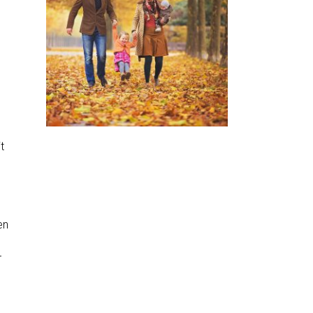
t
n
en
r