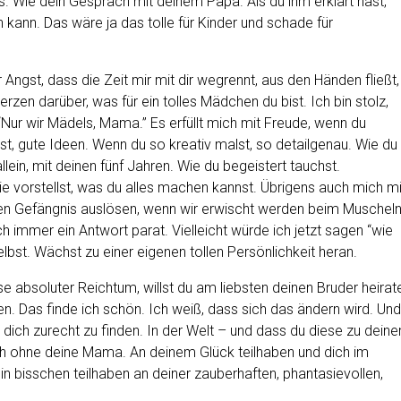
uns. Wie dein Gespräch mit deinem Papa. Als du ihm erklärt hast,
n kann. Das wäre ja das tolle für Kinder und schade für
r Angst, dass die Zeit mir mit dir wegrennt, aus den Händen fließt,
erzen darüber, was für ein tolles Mädchen du bist. Ich bin stolz,
Nur wir Mädels, Mama.” Es erfüllt mich mit Freude, wenn du
st, gute Ideen. Wenn du so kreativ malst, so detailgenau. Wie du
ein, mit deinen fünf Jahren. Wie du begeistert tauchst.
sie vorstellst, was du alles machen kannst. Übrigens auch mich mi
en Gefängnis auslösen, wenn wir erwischt werden beim Muschel
h immer ein Antwort parat. Vielleicht würde ich jetzt sagen “wie
elbst. Wächst zu einer eigenen tollen Persönlichkeit heran.
e absoluter Reichtum, willst du am liebsten deinen Bruder heirat
n. Das finde ich schön. Ich weiß, dass sich das ändern wird. Und
 dich zurecht zu finden. In der Welt – und dass du diese zu deine
h ohne deine Mama. An deinem Glück teilhaben und dich im
in bisschen teilhaben an deiner zauberhaften, phantasievollen,