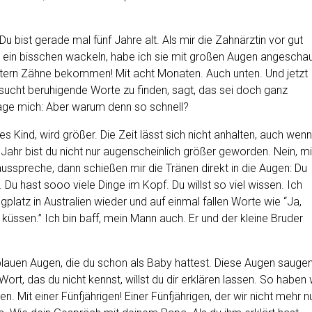
Du bist gerade mal fünf Jahre alt. Als mir die Zahnärztin vor gut
 ein bisschen wackeln, habe ich sie mit großen Augen angeschau
stern Zähne bekommen! Mit acht Monaten. Auch unten. Und jetzt
rsucht beruhigende Worte zu finden, sagt, das sei doch ganz
rage mich: Aber warum denn so schnell?
s Kind, wird größer. Die Zeit lässt sich nicht anhalten, auch wenn
Jahr bist du nicht nur augenscheinlich größer geworden. Nein, mi
 ausspreche, dann schießen mir die Tränen direkt in die Augen: Du
 Du hast sooo viele Dinge im Kopf. Du willst so viel wissen. Ich
latz in Australien wieder und auf einmal fallen Worte wie “Ja,
küssen.” Ich bin baff, mein Mann auch. Er und der kleine Bruder
blauen Augen, die du schon als Baby hattest. Diese Augen sauge
Wort, das du nicht kennst, willst du dir erklären lassen. So haben 
 Mit einer Fünfjährigen! Einer Fünfjährigen, der wir nicht mehr n