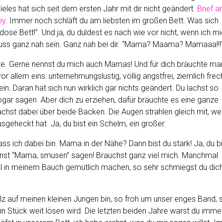
les hat sich seit dem ersten Jahr mit dir nicht geändert.
Brief a
by
. Immer noch schläft du am liebsten im großen Bett. Was sich
ose Bett!”. Und ja, du duldest es nach wie vor nicht, wenn ich m
uss ganz nah sein. Ganz nah bei dir. “Mama? Maama? Mamaaa!!!
este. Gerne nennst du mich auch Mamas! Und für dich bräuchte ma
r allem eins: unternehmungslustig, völlig angstfrei, ziemlich frec
in. Daran hat sich nun wirklich gar nichts geändert. Du lachst so
ogar sagen. Aber dich zu erziehen, dafür bräuchte es eine ganze
lachst dabei über beide Backen. Die Augen strahlen gleich mit, w
geheckt hat. Ja, du bist ein Schelm, ein großer.
dass ich dabei bin. Mama in der Nähe? Dann bist du stark! Ja, du b
nst “Mama, smusen” sagen! Brauchst ganz viel mich. Manchmal
al in meinem Bauch gemütlich machen, so sehr schmiegst du dic
olz auf meinen kleinen Jungen bin, so froh um unser enges Band, 
ein Stück weit lösen wird. Die letzten beiden Jahre warst du imme