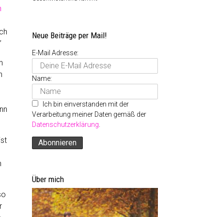
n
ich
Neue Beiträge per Mail!
”
E-Mail Adresse:
n
h
Name:
Ich bin einverstanden mit der
enn
Verarbeitung meiner Daten gemäß der
Datenschutzerklärung
.
ist
h
Über mich
so
r