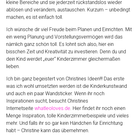
mehr. Und falls ihr so gar kein Händchen für Einrichtung
habt – Christine kann das übernehmen.
Kategorien
Allgemein
,
Kinderzimmer
,
Wohnen
Analoge Zeit wo bist du? Heißt Real time eigentlich
meine reale Zeit geht verloren?
Ich bin sooo wütend – Wut auf das eigene Kind, darf
man das?
* Mit Sternchen gekennzeichnete Links sind
Affiliate/Provisions-Links (zB für Amazon): Falls ihr über
diesen Link etwas kauft, bekomme ich eine Provision. Für
euch ist der Preis natürlich gleich!