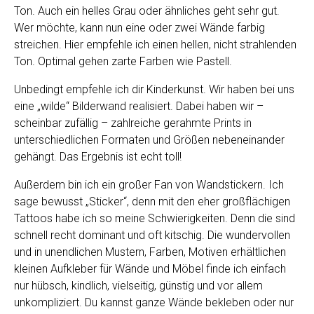
nur hübsch, kindlich, vielseitig, günstig und vor allem
unkompliziert. Du kannst ganze Wände bekleben oder nur
kleine Bereiche und sie jederzeit rückstandslos wieder
ablösen und verändern, austauschen. Kurzum – unbedingt
machen, es ist einfach toll.
Ich wünsche dir viel Freude beim Planen und Einrichten. Mit
ein wenig Planung und Vorstellungsvermögen wird das
nämlich ganz schön toll. Es lohnt sich also, hier ein
bisschen Zeit und Kreativität zu investieren. Denn du und
dein Kind werdet „euer“ Kinderzimmer gleichermaßen
lieben.
Ich bin ganz begeistert von Christines Ideen!!! Das erste
was ich wohl umsetzten werden ist die Kinderkunstwand
und auch ein paar Wandsticker. Wenn ihr noch
Inspirationen sucht, besucht Christines
Internetseite
whatleoloves.de
. Hier findet ihr noch einen
Menge Inspiration, tolle Kinderzimmerbeispiele und vieles