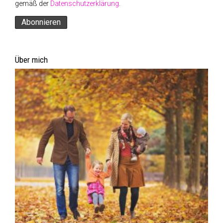
Datenschutzerklärung
Widerrufsbelehrung
Impressum
© 2026 SarahPlusDrei
• Erstellt mit
GeneratePress