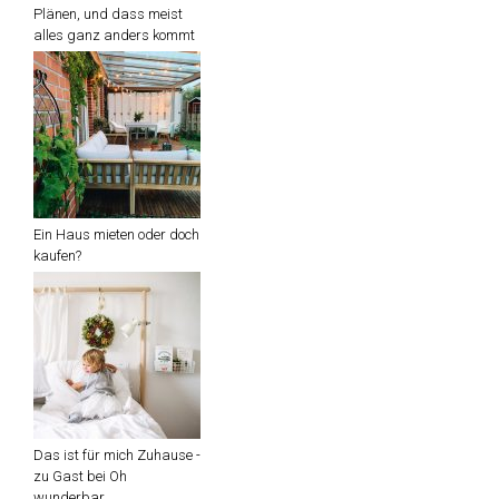
Das ist für mich Zuhause -
zu Gast bei Oh
wunderbar
Schlaf Kindlein, schlaf
ENDLICH EIN!!! Tipps und
Tricks
Neue Beiträge per Mail!
E-Mail Adresse:
Name: