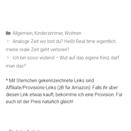
Ähnliche Artikel:
Authentizität,
Glaubwürdigkeit,
Wunschbilder - was man
von Bloggern erwarten
kann