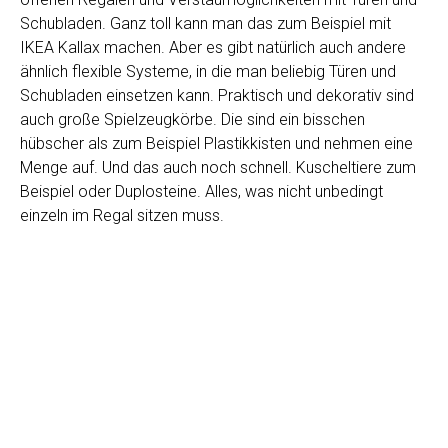
Schubladen. Ganz toll kann man das zum Beispiel mit
IKEA Kallax machen. Aber es gibt natürlich auch andere
ähnlich flexible Systeme, in die man beliebig Türen und
Schubladen einsetzen kann. Praktisch und dekorativ sind
auch große Spielzeugkörbe. Die sind ein bisschen
hübscher als zum Beispiel Plastikkisten und nehmen eine
Menge auf. Und das auch noch schnell. Kuscheltiere zum
Beispiel oder Duplosteine. Alles, was nicht unbedingt
einzeln im Regal sitzen muss.
Hast du dir ausreichend Gedanken um die
Wandgestaltung gemacht?
Und schließlich noch ein Tipp in Sachen optischer
Gestaltung – vergiss’ die Kinderzimmerwände nicht.
Gerahmte Kunstdrucke, hübsche Wandregalboarde,
Wandfarbe, Tapete, Wandsticker… – die Möglichkeiten sind