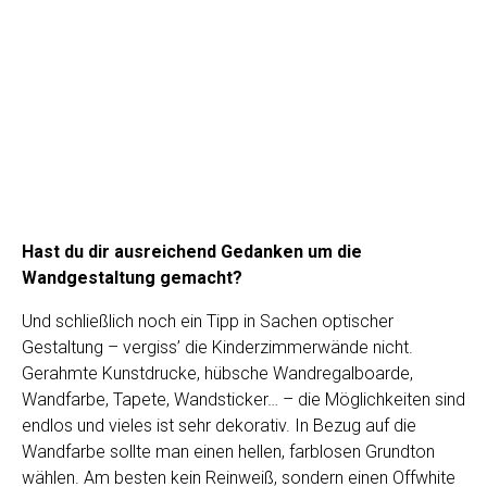
endlos und vieles ist sehr dekorativ. In Bezug auf die
Wandfarbe sollte man einen hellen, farblosen Grundton
wählen. Am besten kein Reinweiß, sondern einen Offwhite
Ton. Auch ein helles Grau oder ähnliches geht sehr gut.
Wer möchte, kann nun eine oder zwei Wände farbig
streichen. Hier empfehle ich einen hellen, nicht strahlenden
Ton. Optimal gehen zarte Farben wie Pastell.
Unbedingt empfehle ich dir Kinderkunst. Wir haben bei uns
eine „wilde“ Bilderwand realisiert. Dabei haben wir –
scheinbar zufällig – zahlreiche gerahmte Prints in
unterschiedlichen Formaten und Größen nebeneinander
gehängt. Das Ergebnis ist echt toll!
Außerdem bin ich ein großer Fan von Wandstickern. Ich
sage bewusst „Sticker“, denn mit den eher großflächigen
Tattoos habe ich so meine Schwierigkeiten. Denn die sind
schnell recht dominant und oft kitschig. Die wundervollen
und in unendlichen Mustern, Farben, Motiven erhältlichen
kleinen Aufkleber für Wände und Möbel finde ich einfach