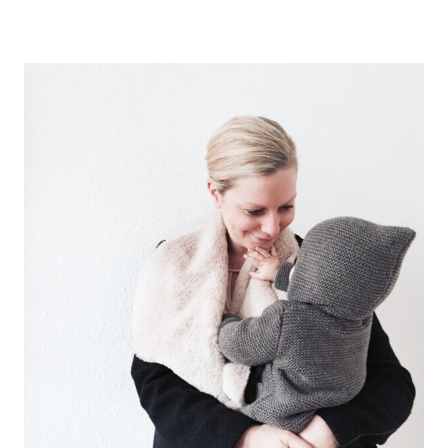
mit
Lotta
von
Le
Babypop!