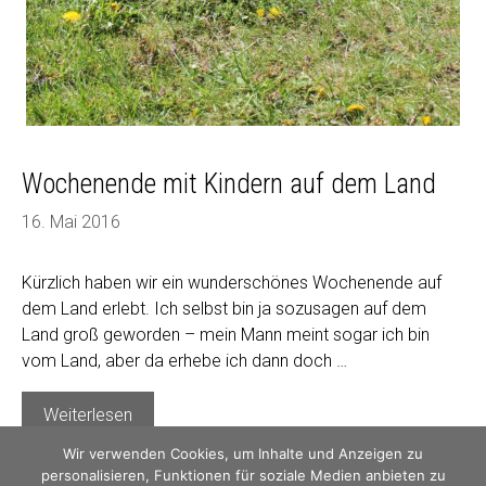
Wochenende mit Kindern auf dem Land
16. Mai 2016
Kürzlich haben wir ein wunderschönes Wochenende auf
dem Land erlebt. Ich selbst bin ja sozusagen auf dem
Land groß geworden – mein Mann meint sogar ich bin
vom Land, aber da erhebe ich dann doch …
Wochenende
Weiterlesen
mit
Wir verwenden Cookies, um Inhalte und Anzeigen zu
Kindern
personalisieren, Funktionen für soziale Medien anbieten zu