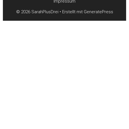
Impressum
© 2026 SarahPlusDrei
• Erstellt mit
GeneratePress